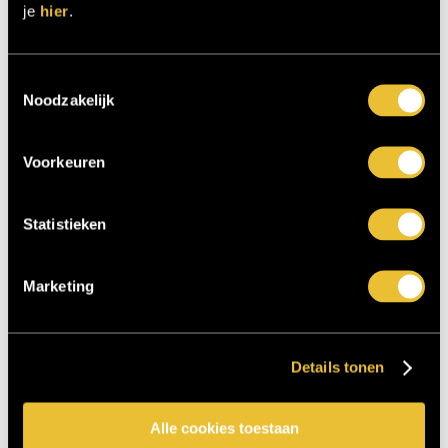
je
hier
.
Toestemmingsselectie
Noodzakelijk
Zone: ontspanning (
project: Nedap Groenlo
)
Voorkeuren
Statistieken
Marketing
Details tonen
Alle cookies toestaan