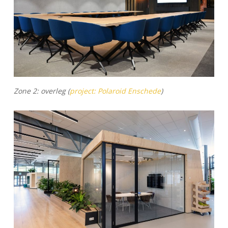
Zone 2
:
overleg (
project: Polaroid Enschede
)