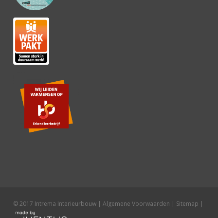
© 2017 Intrema Interieurbouw |
Algemene Voorwaarden
|
Sitemap
|