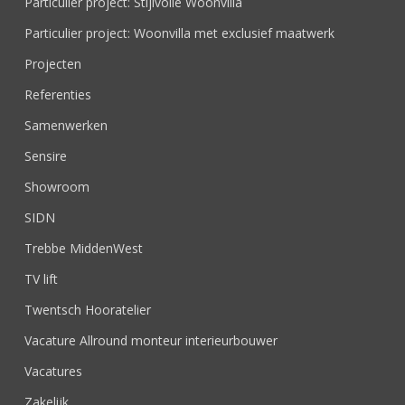
Particulier project: Stijlvolle Woonvilla
Particulier project: Woonvilla met exclusief maatwerk
Projecten
Referenties
Samenwerken
Sensire
Showroom
SIDN
Trebbe MiddenWest
TV lift
Twentsch Hooratelier
Vacature Allround monteur interieurbouwer
Vacatures
Zakelijk