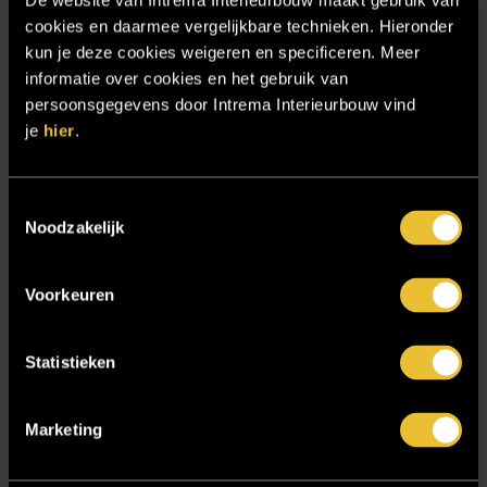
De website van Intrema Interieurbouw maakt gebruik van
Actronics
cookies en daarmee vergelijkbare technieken. Hieronder
Algemene Voorwaarden
kun je deze cookies weigeren en specificeren. Meer
informatie over cookies en het gebruik van
Blog & nieuws
persoonsgegevens door Intrema Interieurbouw vind
Contact
je
hier
.
Cookie statement
De Intrema borrelplank
Toestemmingsselectie
Noodzakelijk
Demcon HQ
Hooijer Hoofdkantoor
Voorkeuren
Hotel Chique Master Bedroom
Interieur Design
Statistieken
Interieur op maat
Interieurbouw Almelo
Marketing
Interieurbouw Hengelo