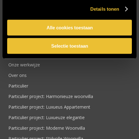
Interieurbouw Twente
Details tonen
Interieurontwerper
Intratuin Almelo
Alle cookies toestaan
Intratuin Rhoon
Keukens
Selectie toestaan
Nieuwsbrief
Onze werkwijze
Over ons
Particulier
Particulier project: Harmonieuze woonvilla
Particulier project: Luxueus Appartement
Particulier project: Luxueuze elegantie
Particulier project: Moderne Woonvilla
Particulier project: Stijlvolle Woonvilla