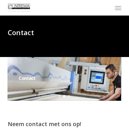
Skip
Menu
to
main
content
Contact
Contact
Neem contact met ons op!