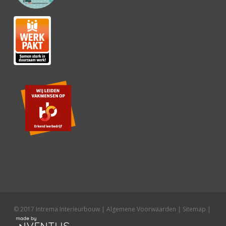
© 2017 Intrema Interieurbouw |
Algemene Voorwaarden
|
Sitemap
|