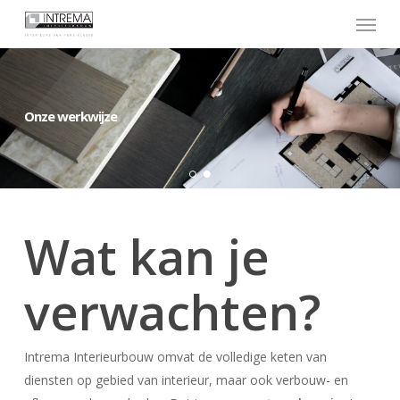
Skip
Menu
to
main
content
Onze werkwijze
Wat kan je
verwachten?
Intrema Interieurbouw omvat de volledige keten van
diensten op gebied van interieur, maar ook verbouw- en