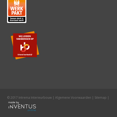
© 2017 Intrema Interieurbouw |
Algemene Voorwaarden
|
Sitemap
|