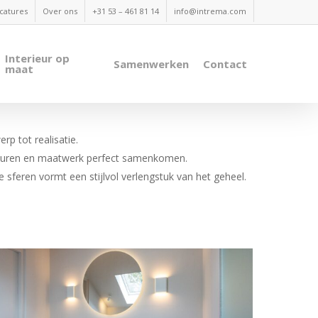
catures
Over ons
+31 53 – 461 81 14
info@intrema.com
Interieur op
Samenwerken
Contact
maat
rp tot realisatie.
 kleuren en maatwerk perfect samenkomen.
se sferen vormt een stijlvol verlengstuk van het geheel.