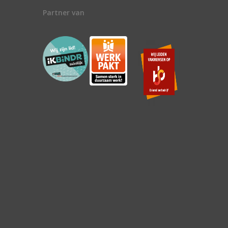
Partner van
n