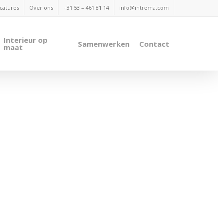
catures
Over ons
+31 53 – 461 81 14
info@intrema.com
Interieur op
Samenwerken
Contact
maat