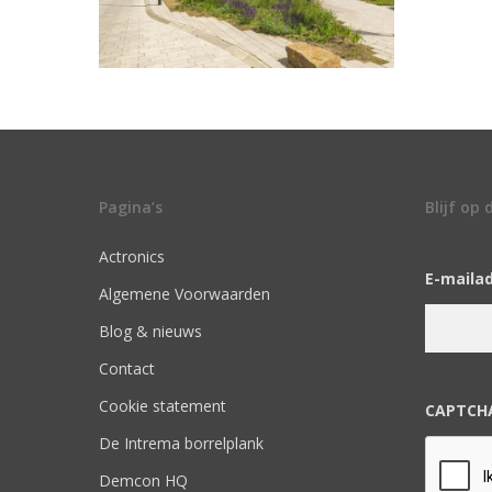
Pagina’s
Blijf op
Actronics
E-maila
Algemene Voorwaarden
Blog & nieuws
Contact
Cookie statement
CAPTCH
De Intrema borrelplank
Demcon HQ