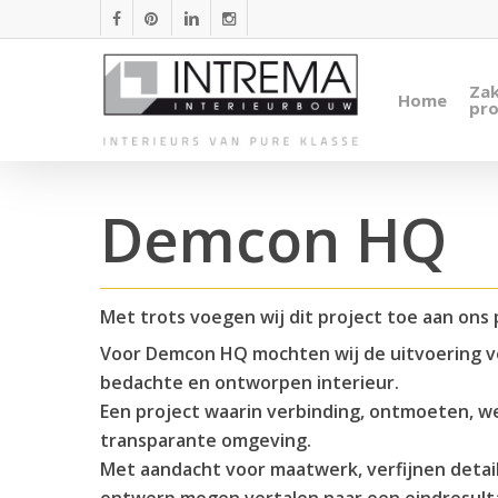
Skip
facebook
pinterest
linkedin
instagram
to
main
Zak
Home
content
pro
Demcon HQ
Met trots voegen wij dit project toe aan ons 
Voor Demcon HQ mochten wij de uitvoering v
bedachte en ontworpen interieur.
Een project waarin verbinding, ontmoeten, 
transparante omgeving.
Met aandacht voor maatwerk, verfijnen detail