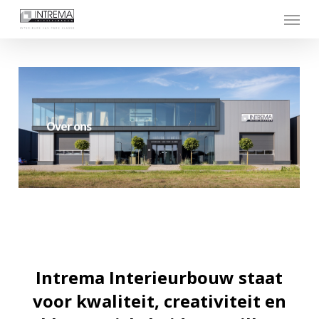
Skip
Menu
to
main
content
Over ons
Intrema Interieurbouw staat
voor kwaliteit, creativiteit en