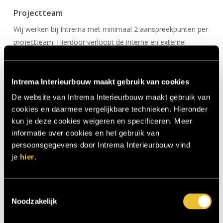
Projectteam
Wij werken bij Intrema met minimaal 2 aanspreekpunten per
projectteam. Hierdoor verloopt de interne en externe
communicatie goed en duidelijk. Het projectteam zal
bestaan uit: projectmanager, werkvoorbereider en monteur.
Intrema Interieurbouw maakt gebruik van cookies
Circulariteit
De website van Intrema Interieurbouw maakt gebruik van
Circulariteit werken we tijdens de definitieve ontwerpfase uit.
cookies en daarmee vergelijkbare technieken. Hieronder
kun je deze cookies weigeren en specificeren. Meer
Bekeken wordt of we geen of zo min mogelijk sloop en
informatie over cookies en het gebruik van
nieuwbouw kunnen implementeren, maar juist renovatie,
persoonsgegevens door Intrema Interieurbouw vind
herbestemming of transformatie van een gebouw kunnen
je
hier
.
realiseren.
Ben je benieuwd wat wij als interieurbouwer voor jouw
Toestemmingsselectie
Noodzakelijk
project kunnen betekenen? Neem vrijblijvend contact met
ons op om kennis te maken. De koffie staat klaar!