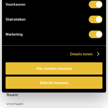
Voorkeuren
MAAK EEN AFSPRAAK
Statistieken
Marketing
Schrijf je in voor de nieuwsbrief
Details tonen
en ontvang als eerste alle nieuwtjes en blogs!
Alle cookies toestaan
E-mailadres
(Vereist)
Selectie toestaan
Naam
Voornaam