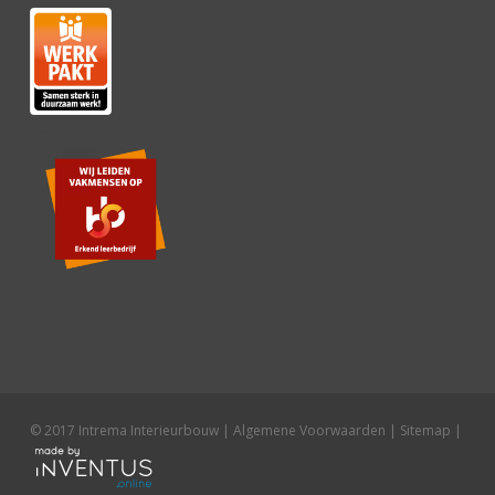
© 2017 Intrema Interieurbouw |
Algemene Voorwaarden
|
Sitemap
|