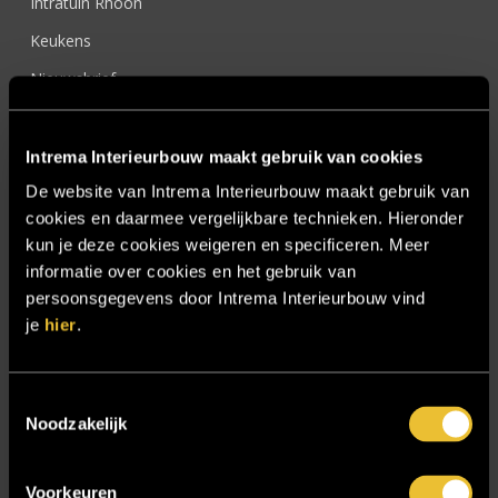
Intratuin Rhoon
Keukens
Nieuwsbrief
Onze werkwijze
Over ons
Intrema Interieurbouw maakt gebruik van cookies
Particulier
De website van Intrema Interieurbouw maakt gebruik van
cookies en daarmee vergelijkbare technieken. Hieronder
Particulier project: Harmonieuze woonvilla
kun je deze cookies weigeren en specificeren. Meer
Particulier project: Luxueus Appartement
informatie over cookies en het gebruik van
persoonsgegevens door Intrema Interieurbouw vind
Particulier project: Luxueuze elegantie
je
hier
.
Particulier project: Moderne Woonvilla
Particulier project: Stijlvolle Woonvilla
Toestemmingsselectie
Particulier project: Woonvilla met exclusief maatwerk
Noodzakelijk
Projecten
Voorkeuren
Referenties