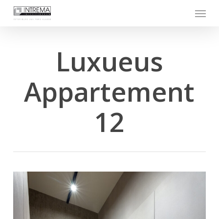
Skip
Menu
to
main
content
Luxueus
Appartement
12