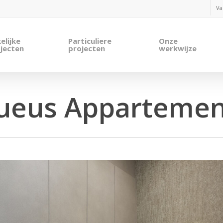
Va
elijke
Particuliere
Onze
jecten
projecten
werkwijze
ueus Appartemen