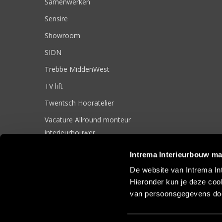
Samenwerken
Sensire
Showroom
SIDN
Trebbe MiddenWest
TV lift
Twentsch Hooratelier
Vacature Allround monteur
interieurbouwer
Vacatures
Intrema Interieurbouw ma
Zakelijk
De website van Intrema In
Hieronder kun je deze cook
van persoonsgegevens doo
© 2017 Intrema Interieurbouw |
Algemene Voorwaarden
|
Sit