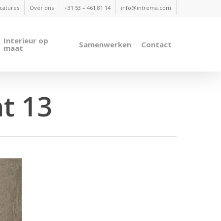
catures
Over ons
+31 53 – 461 81 14
info@intrema.com
Interieur op
Samenwerken
Contact
maat
t 13