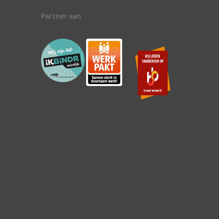
Partner van
n