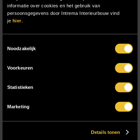
informatie over cookies en het gebruik van
Samenwerken
persoonsgegevens door Intrema Interieurbouw vind
Sensire
je
hier
.
Showroom
SIDN
Toestemmingsselectie
Noodzakelijk
Trebbe MiddenWest
TV lift
Voorkeuren
Twentsch Hooratelier
Vacature Allround monteur interieurbouwer
Statistieken
Vacatures
Zakelijk
Marketing
Blijf op de hoogte!
Details tonen