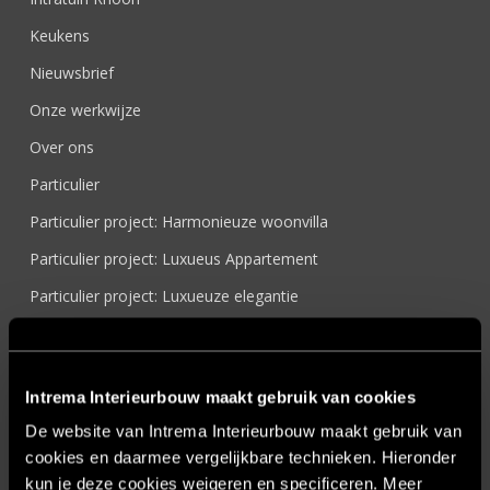
Keukens
Nieuwsbrief
Onze werkwijze
Over ons
Particulier
Particulier project: Harmonieuze woonvilla
Particulier project: Luxueus Appartement
Particulier project: Luxueuze elegantie
Particulier project: Moderne Woonvilla
Particulier project: Stijlvolle Woonvilla
Intrema Interieurbouw maakt gebruik van cookies
Particulier project: Woonvilla met exclusief maatwerk
De website van Intrema Interieurbouw maakt gebruik van
Projecten
cookies en daarmee vergelijkbare technieken. Hieronder
Referenties
kun je deze cookies weigeren en specificeren. Meer