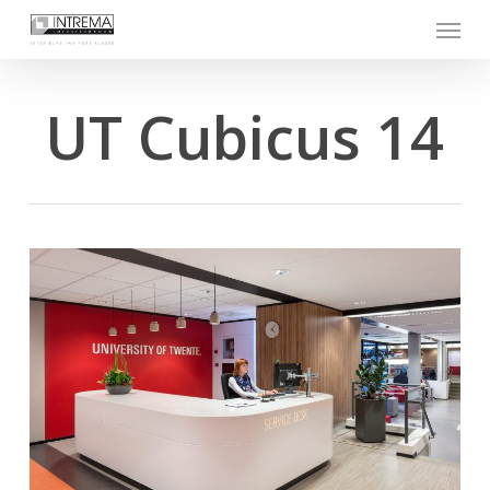
Skip
Menu
to
main
content
UT Cubicus 14