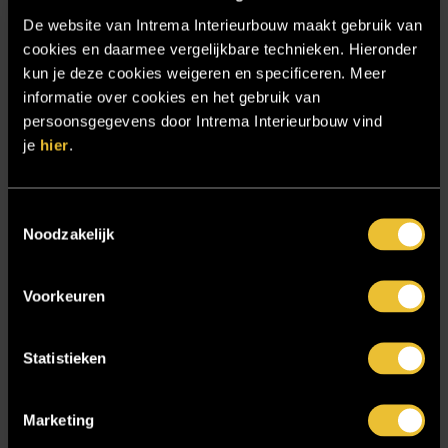
Particulier project: Moderne Woonvilla
De website van Intrema Interieurbouw maakt gebruik van
Particulier project: Stijlvolle Woonvilla
cookies en daarmee vergelijkbare technieken. Hieronder
kun je deze cookies weigeren en specificeren. Meer
Particulier project: Woonvilla met exclusief maatwerk
informatie over cookies en het gebruik van
Projecten
persoonsgegevens door Intrema Interieurbouw vind
je
hier
.
Referenties
Samenwerken
Toestemmingsselectie
Sensire
Noodzakelijk
Showroom
SIDN
Voorkeuren
Trebbe MiddenWest
TV lift
Statistieken
Twentsch Hooratelier
Marketing
Vacature Allround monteur interieurbouwer