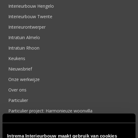
Interieurbouw Hengelo
Interieurbouw Twente
Interieurontwerper
Intratuin Almelo
Intratuin Rhoon
Keukens
Nieuwsbrief
Onze werkwijze
Over ons
Particulier
Particulier project: Harmonieuze woonvilla
Particulier project: Luxueus Appartement
Particulier project: Luxueuze elegantie
Intrema Interieurbouw maakt gebruik van cookies