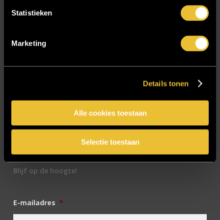
Sensire
Statistieken
Showroom
SIDN
Marketing
Trebbe MiddenWest
TV lift
Details tonen
Twentsch Hooratelier
Vacature Allround monteur interieurbouwer
Alle cookies toestaan
Vacatures
Zakelijk
Selectie toestaan
Blijf op de hoogte!
E-mailadres
*