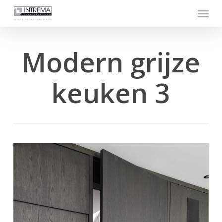
Skip
Menu
to
main
content
Modern grijze
keuken 3