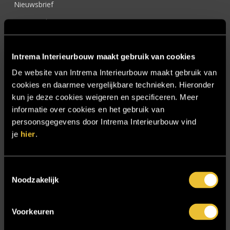
Nieuwsbrief
Onze werkwijze
Over ons
Intrema Interieurbouw maakt gebruik van cookies
Particulier
De website van Intrema Interieurbouw maakt gebruik van
Particulier project: Harmonieuze woonvilla
cookies en daarmee vergelijkbare technieken. Hieronder
Particulier project: Luxueus Appartement
kun je deze cookies weigeren en specificeren. Meer
Particulier project: Luxueuze elegantie
informatie over cookies en het gebruik van
persoonsgegevens door Intrema Interieurbouw vind
Particulier project: Moderne Woonvilla
je
hier
.
Particulier project: Stijlvolle Woonvilla
Particulier project: Woonvilla met exclusief maatwerk
Toestemmingsselectie
Projecten
Noodzakelijk
Referenties
Voorkeuren
Samenwerken