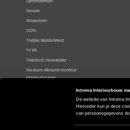
Samenwerken
Sensire
Showroom
SIDN
Trebbe MiddenWest
TV lift
Twentsch Hooratelier
Vacature Allround monteur
interieurbouwer
Vacatures
Intrema Interieurbouw ma
Zakelijk
De website van Intrema In
Hieronder kun je deze cook
van persoonsgegevens doo
© 2017 Intrema Interieurbouw |
Algemene Voorwaarden
|
Sit