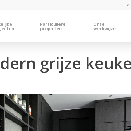
Va
elijke
Particuliere
Onze
jecten
projecten
werkwijze
dern grijze keuke