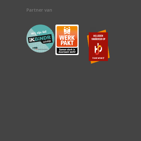
Partner van
n