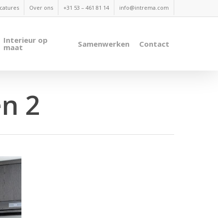
catures
Over ons
+31 53 – 461 81 14
info@intrema.com
Interieur op
Samenwerken
Contact
maat
n 2