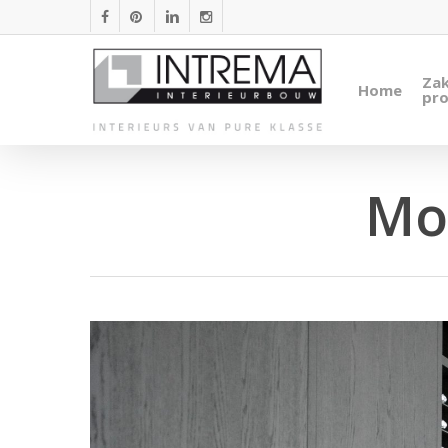
Skip
facebook
pinterest
linkedin
instagram
to
main
Zak
Home
content
pro
Mo