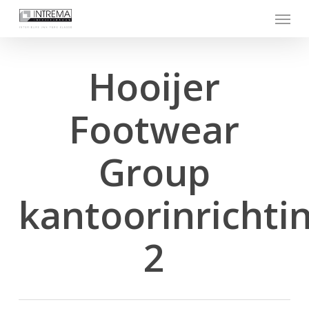
Skip
Menu
to
main
content
Hooijer
Footwear
Group
kantoorinrichti
2