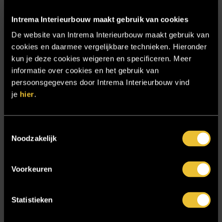
Particulier project: Harmonieuze woonvilla
Particulier project: Luxueus Appartement
Intrema Interieurbouw maakt gebruik van cookies
Particulier project: Luxueuze elegantie
De website van Intrema Interieurbouw maakt gebruik van
cookies en daarmee vergelijkbare technieken. Hieronder
Particulier project: Moderne Woonvilla
kun je deze cookies weigeren en specificeren. Meer
Particulier project: Stijlvolle Woonvilla
informatie over cookies en het gebruik van
persoonsgegevens door Intrema Interieurbouw vind
Particulier project: Woonvilla met exclusief maatwerk
je
hier
.
Projecten
Referenties
Toestemmingsselectie
Samenwerken
Noodzakelijk
Sensire
Voorkeuren
Showroom
SIDN
Statistieken
Trebbe MiddenWest
TV lift