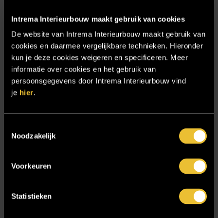
Particulier project: Harmonieuze woonvilla
Particulier project: Luxueus Appartement
Intrema Interieurbouw maakt gebruik van cookies
Particulier project: Luxueuze elegantie
De website van Intrema Interieurbouw maakt gebruik van
cookies en daarmee vergelijkbare technieken. Hieronder
Particulier project: Moderne Woonvilla
kun je deze cookies weigeren en specificeren. Meer
Particulier project: Stijlvolle Woonvilla
informatie over cookies en het gebruik van
persoonsgegevens door Intrema Interieurbouw vind
Particulier project: Woonvilla met exclusief maatwerk
je
hier
.
Projecten
Referenties
Toestemmingsselectie
Samenwerken
Noodzakelijk
Sensire
Voorkeuren
Showroom
SIDN
Statistieken
Trebbe MiddenWest
TV lift