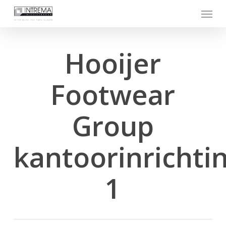
Skip
Menu
to
main
content
Hooijer
Footwear
Group
kantoorinrichti
1