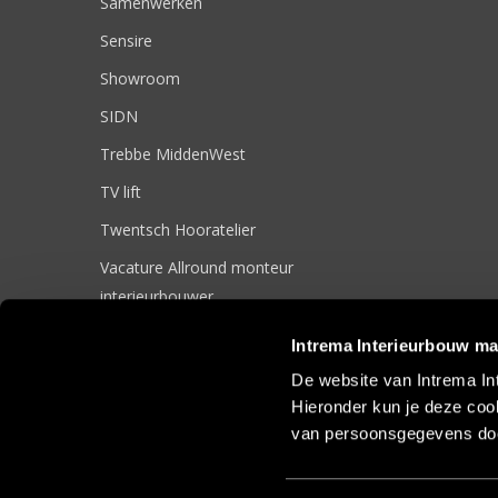
Samenwerken
Sensire
Showroom
SIDN
Trebbe MiddenWest
TV lift
Twentsch Hooratelier
Vacature Allround monteur
interieurbouwer
Vacatures
Intrema Interieurbouw ma
Zakelijk
De website van Intrema In
Hieronder kun je deze cook
van persoonsgegevens doo
© 2017 Intrema Interieurbouw |
Algemene Voorwaarden
|
Sit