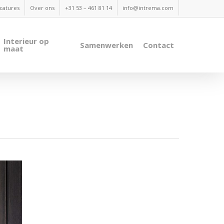
catures
Over ons
+31 53 – 461 81 14
info@intrema.com
Interieur op
Samenwerken
Contact
maat