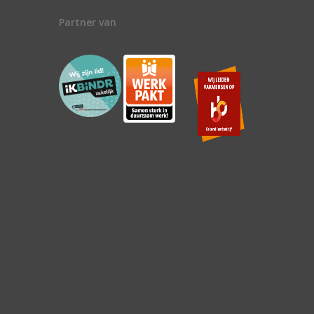
Partner van
n