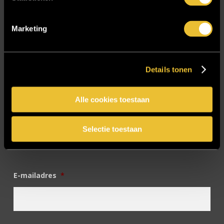
SIDN
Trebbe MiddenWest
Marketing
TV lift
Twentsch Hooratelier
Details tonen
Vacature Allround monteur interieurbouwer
Vacatures
Alle cookies toestaan
Zakelijk
Selectie toestaan
Blijf op de hoogte!
E-mailadres
*