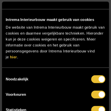
Over ons
Particulier
Intrema Interieurbouw maakt gebruik van cookies
Particulier project: Harmonieuze woonvilla
De website van Intrema Interieurbouw maakt gebruik van
Particulier project: Luxueus Appartement
cookies en daarmee vergelijkbare technieken. Hieronder
Particulier project: Luxueuze elegantie
kun je deze cookies weigeren en specificeren. Meer
informatie over cookies en het gebruik van
Particulier project: Moderne Woonvilla
persoonsgegevens door Intrema Interieurbouw vind
Particulier project: Stijlvolle Woonvilla
je
hier
.
Particulier project: Woonvilla met exclusief maatwerk
Projecten
Toestemmingsselectie
Noodzakelijk
Referenties
Samenwerken
Voorkeuren
Sensire
Showroom
Statistieken