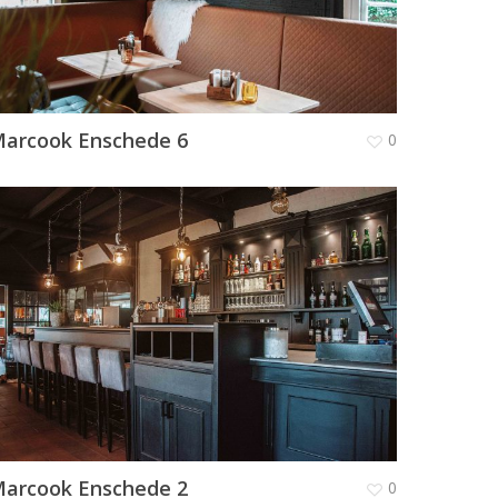
arcook Enschede 6
0
arcook Enschede 2
0