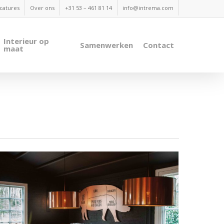
catures
Over ons
+31 53 – 461 81 14
info@intrema.com
Interieur op
Samenwerken
Contact
maat