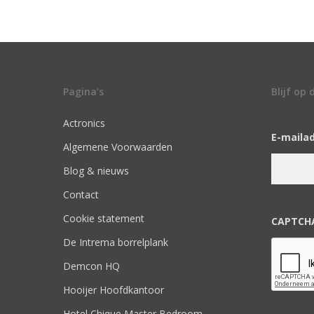
Pagina’s
Blijf op
Actronics
E-maila
Algemene Voorwaarden
Blog & nieuws
Contact
Cookie statement
CAPTCH
De Intrema borrelplank
Demcon HQ
Hooijer Hoofdkantoor
Hotel Chique Master Bedroom