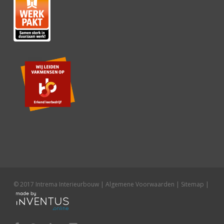
© 2017 Intrema Interieurbouw |
Algemene Voorwaarden
|
Sitemap
|