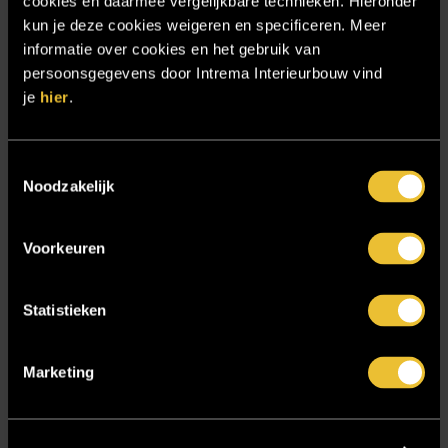
cookies en daarmee vergelijkbare technieken. Hieronder
Projecten
kun je deze cookies weigeren en specificeren. Meer
informatie over cookies en het gebruik van
Referenties
persoonsgegevens door Intrema Interieurbouw vind
Samenwerken
je
hier
.
Sensire
Showroom
Toestemmingsselectie
Noodzakelijk
SIDN
Trebbe MiddenWest
Voorkeuren
TV lift
Twentsch Hooratelier
Statistieken
Vacature Allround monteur interieurbouwer
Vacatures
Marketing
Zakelijk