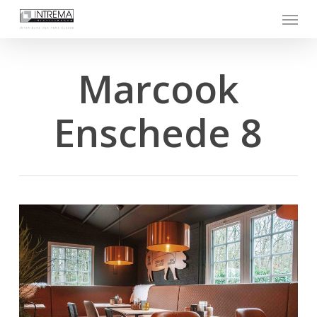
Skip
Menu
to
main
content
Marcook
Enschede 8