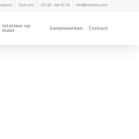
catures
Over ons
+31 53 – 461 81 14
info@intrema.com
Interieur op
Samenwerken
Contact
maat