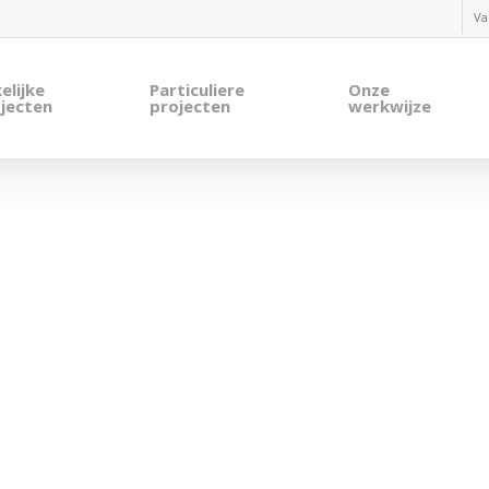
Va
elijke
Particuliere
Onze
jecten
projecten
werkwijze