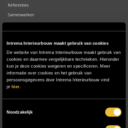
Referenties
Samenwerken
Sensire
Showroom
Intrema Interieurbouw maakt gebruik van cookies
SIDN
De website van Intrema Interieurbouw maakt gebruik van
Trebbe MiddenWest
cookies en daarmee vergelijkbare technieken. Hieronder
TV lift
kun je deze cookies weigeren en specificeren. Meer
informatie over cookies en het gebruik van
Twentsch Hooratelier
persoonsgegevens door Intrema Interieurbouw vind
Vacature Allround monteur interieurbouwer
je
hier
.
Vacatures
Zakelijk
Toestemmingsselectie
Noodzakelijk
Blijf op de hoogte!