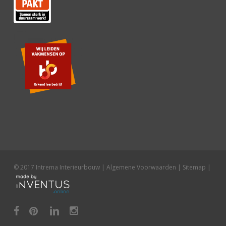
© 2017 Intrema Interieurbouw |
Algemene Voorwaarden
|
Sitemap
|
facebook
pinterest
linkedin
instagram