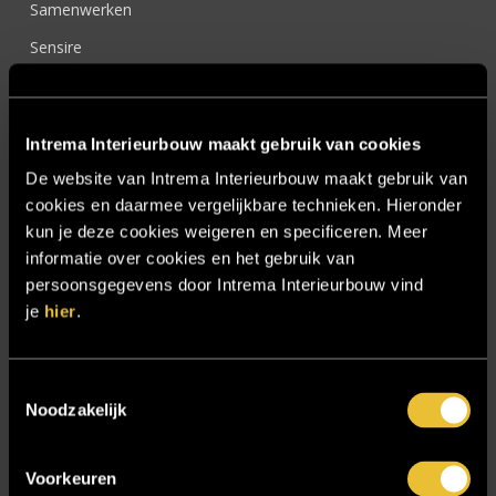
Samenwerken
Sensire
Showroom
SIDN
Intrema Interieurbouw maakt gebruik van cookies
Trebbe MiddenWest
De website van Intrema Interieurbouw maakt gebruik van
TV lift
cookies en daarmee vergelijkbare technieken. Hieronder
kun je deze cookies weigeren en specificeren. Meer
Twentsch Hooratelier
informatie over cookies en het gebruik van
Vacature Allround monteur interieurbouwer
persoonsgegevens door Intrema Interieurbouw vind
Vacatures
je
hier
.
Zakelijk
Toestemmingsselectie
Noodzakelijk
Blijf op de hoogte!
Voorkeuren