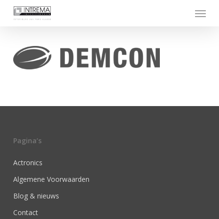
Skip
Menu
to
main
content
Pagina’s
Actronics
Algemene Voorwaarden
Blog & nieuws
Contact