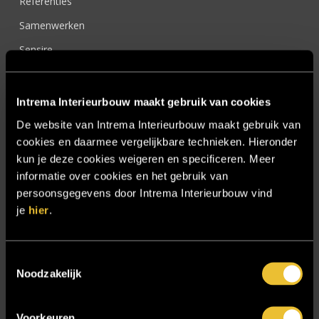
Referenties
Samenwerken
Sensire
Showroom
SIDN
Intrema Interieurbouw maakt gebruik van cookies
Trebbe MiddenWest
De website van Intrema Interieurbouw maakt gebruik van
cookies en daarmee vergelijkbare technieken. Hieronder
TV lift
kun je deze cookies weigeren en specificeren. Meer
Twentsch Hooratelier
informatie over cookies en het gebruik van
persoonsgegevens door Intrema Interieurbouw vind
Vacature Allround monteur interieurbouwer
je
hier
.
Vacatures
Zakelijk
Toestemmingsselectie
Noodzakelijk
Blijf op de hoogte!
Voorkeuren