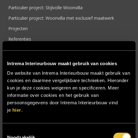
Particulier project: Stijlvolle Woonvilla
Particulier project: Woonvilla met exclusief maatwerk
Projecten
Referenties
Samenwerken
Sensire
Intrema Interieurbouw maakt gebruik van cookies
Showroom
De website van Intrema Interieurbouw maakt gebruik van
cookies en daarmee vergelijkbare technieken. Hieronder
SIDN
kun je deze cookies weigeren en specificeren. Meer
Trebbe MiddenWest
informatie over cookies en het gebruik van
TV lift
persoonsgegevens door Intrema Interieurbouw vind
je
hier
.
Twentsch Hooratelier
Vacature Allround monteur interieurbouwer
Toestemmingsselectie
Vacatures
Noodzakelijk