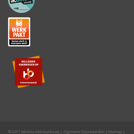
© 2017 Intrema Interieurbouw |
Algemene Voorwaarden
|
Sitemap
|