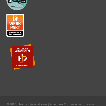
© 2017 Intrema Interieurbouw |
Algemene Voorwaarden
|
Sitemap
|