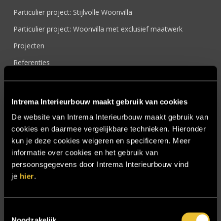
Particulier project: Stijlvolle Woonvilla
Particulier project: Woonvilla met exclusief maatwerk
Projecten
Referenties
Samenwerken
Sensire
Intrema Interieurbouw maakt gebruik van cookies
Showroom
De website van Intrema Interieurbouw maakt gebruik van
cookies en daarmee vergelijkbare technieken. Hieronder
SIDN
kun je deze cookies weigeren en specificeren. Meer
Trebbe MiddenWest
informatie over cookies en het gebruik van
TV lift
persoonsgegevens door Intrema Interieurbouw vind
je
hier
.
Twentsch Hooratelier
Vacature Allround monteur interieurbouwer
Toestemmingsselectie
Vacatures
Noodzakelijk