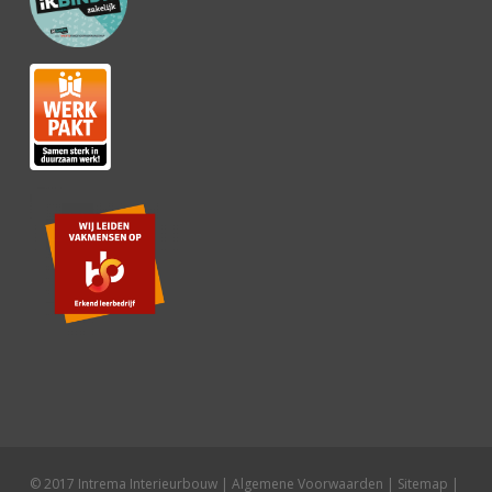
© 2017 Intrema Interieurbouw |
Algemene Voorwaarden
|
Sitemap
|