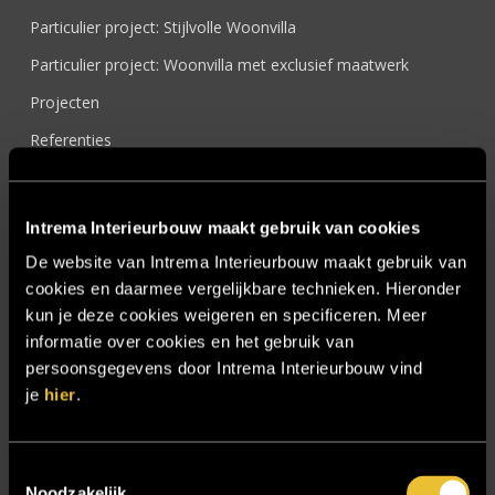
Particulier project: Stijlvolle Woonvilla
Particulier project: Woonvilla met exclusief maatwerk
Projecten
Referenties
Samenwerken
Sensire
Intrema Interieurbouw maakt gebruik van cookies
Showroom
De website van Intrema Interieurbouw maakt gebruik van
cookies en daarmee vergelijkbare technieken. Hieronder
SIDN
kun je deze cookies weigeren en specificeren. Meer
Trebbe MiddenWest
informatie over cookies en het gebruik van
TV lift
persoonsgegevens door Intrema Interieurbouw vind
je
hier
.
Twentsch Hooratelier
Vacature Allround monteur interieurbouwer
Toestemmingsselectie
Vacatures
Noodzakelijk