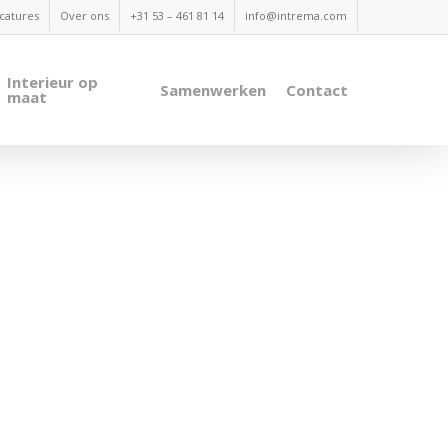
catures
Over ons
+31 53 – 461 81 14
info@intrema.com
Interieur op
Samenwerken
Contact
maat