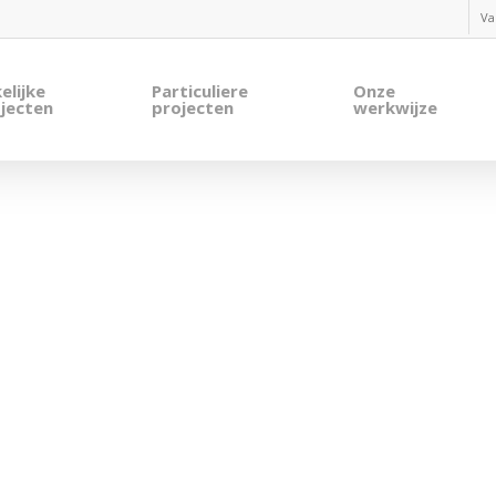
Va
elijke
Particuliere
Onze
jecten
projecten
werkwijze