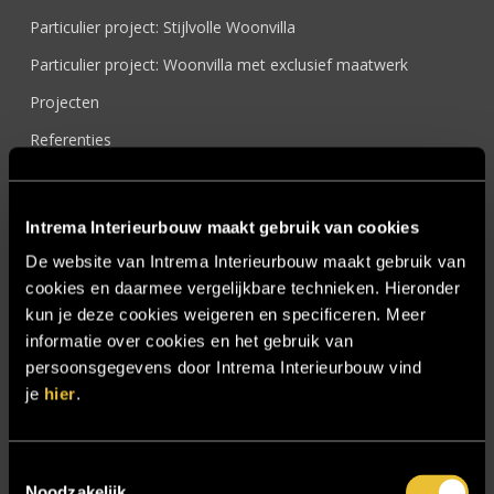
Particulier project: Stijlvolle Woonvilla
Particulier project: Woonvilla met exclusief maatwerk
Projecten
Referenties
Samenwerken
Sensire
Intrema Interieurbouw maakt gebruik van cookies
Showroom
De website van Intrema Interieurbouw maakt gebruik van
cookies en daarmee vergelijkbare technieken. Hieronder
SIDN
kun je deze cookies weigeren en specificeren. Meer
Trebbe MiddenWest
informatie over cookies en het gebruik van
TV lift
persoonsgegevens door Intrema Interieurbouw vind
je
hier
.
Twentsch Hooratelier
Vacature Allround monteur interieurbouwer
Toestemmingsselectie
Vacatures
Noodzakelijk