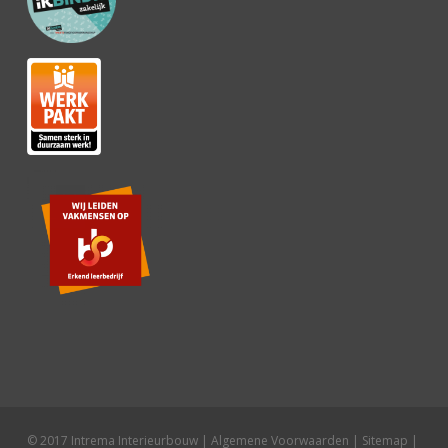
© 2017 Intrema Interieurbouw |
Algemene Voorwaarden
|
Sitemap
|