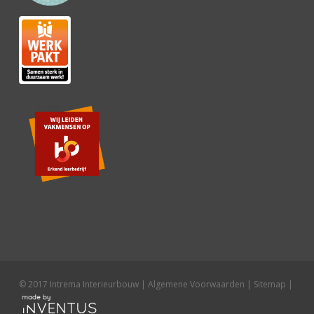
© 2017 Intrema Interieurbouw |
Algemene Voorwaarden
|
Sitemap
|