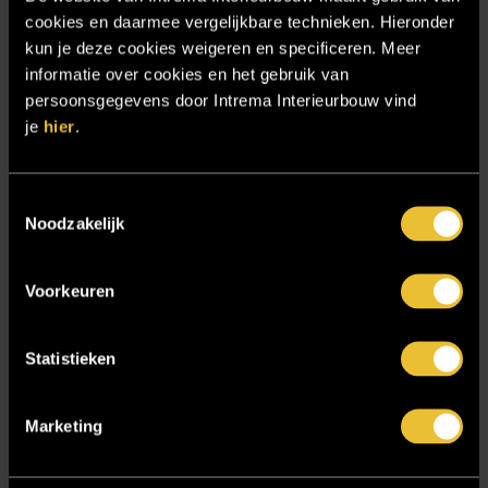
cookies en daarmee vergelijkbare technieken. Hieronder
Particulier project: Woonvilla met exclusief maatwerk
kun je deze cookies weigeren en specificeren. Meer
Projecten
informatie over cookies en het gebruik van
Referenties
persoonsgegevens door Intrema Interieurbouw vind
je
hier
.
Samenwerken
Sensire
Toestemmingsselectie
Showroom
Noodzakelijk
SIDN
Trebbe MiddenWest
Voorkeuren
TV lift
Statistieken
Twentsch Hooratelier
Vacature Allround monteur interieurbouwer
Marketing
Vacatures
Zakelijk