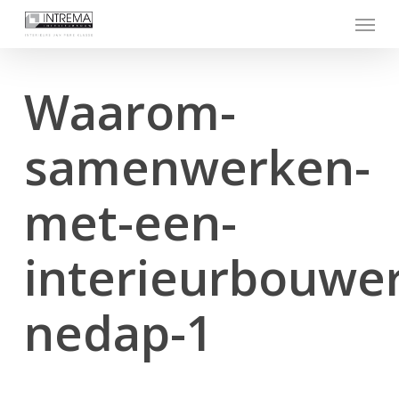
Skip
Menu
to
main
content
Waarom-
samenwerken-
met-een-
interieurbouwer
nedap-1