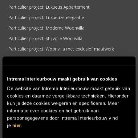
Particulier project: Luxueus Appartement
Particulier project: Luxueuze elegantie
Particulier project: Moderne Woonvilla
Particulier project: Stijlvolle Woonvilla
Particulier project: Woonvilla met exclusief maatwerk
Projecten
Referenties
Intrema Interieurbouw maakt gebruik van cookies
Samenwerken
De website van Intrema Interieurbouw maakt gebruik van
Sensire
cookies en daarmee vergelijkbare technieken. Hieronder
Showroom
kun je deze cookies weigeren en specificeren. Meer
informatie over cookies en het gebruik van
SIDN
persoonsgegevens door Intrema Interieurbouw vind
Trebbe MiddenWest
je
hier
.
TV lift