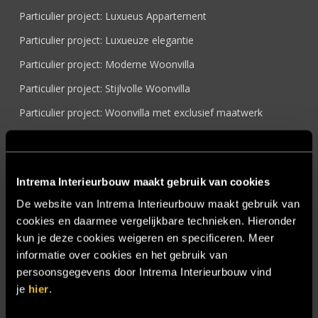
Particulier project: Luxueus Appartement
Particulier project: Luxueuze elegantie
Particulier project: Moderne Woonvilla
Particulier project: Stijlvolle Woonvilla
Particulier project: Woonvilla met exclusief maatwerk
Projecten
Referenties
Intrema Interieurbouw maakt gebruik van cookies
Samenwerken
De website van Intrema Interieurbouw maakt gebruik van
Sensire
cookies en daarmee vergelijkbare technieken. Hieronder
Showroom
kun je deze cookies weigeren en specificeren. Meer
informatie over cookies en het gebruik van
SIDN
persoonsgegevens door Intrema Interieurbouw vind
Trebbe MiddenWest
je
hier
.
TV lift