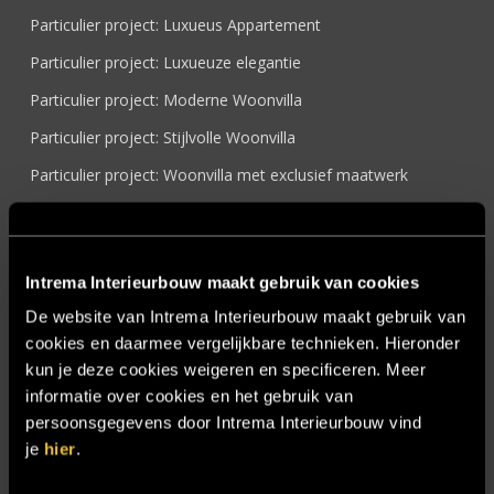
Particulier project: Luxueus Appartement
Particulier project: Luxueuze elegantie
Particulier project: Moderne Woonvilla
Particulier project: Stijlvolle Woonvilla
Particulier project: Woonvilla met exclusief maatwerk
Projecten
Referenties
Intrema Interieurbouw maakt gebruik van cookies
Samenwerken
De website van Intrema Interieurbouw maakt gebruik van
Sensire
cookies en daarmee vergelijkbare technieken. Hieronder
Showroom
kun je deze cookies weigeren en specificeren. Meer
informatie over cookies en het gebruik van
SIDN
persoonsgegevens door Intrema Interieurbouw vind
Trebbe MiddenWest
je
hier
.
TV lift