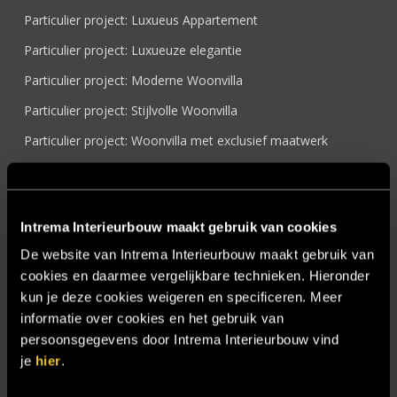
Particulier project: Luxueus Appartement
Particulier project: Luxueuze elegantie
Particulier project: Moderne Woonvilla
Particulier project: Stijlvolle Woonvilla
Particulier project: Woonvilla met exclusief maatwerk
Projecten
Referenties
Intrema Interieurbouw maakt gebruik van cookies
Samenwerken
De website van Intrema Interieurbouw maakt gebruik van
Sensire
cookies en daarmee vergelijkbare technieken. Hieronder
Showroom
kun je deze cookies weigeren en specificeren. Meer
informatie over cookies en het gebruik van
SIDN
persoonsgegevens door Intrema Interieurbouw vind
Trebbe MiddenWest
je
hier
.
TV lift