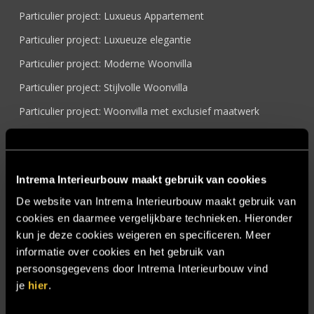
Particulier project: Luxueus Appartement
Particulier project: Luxueuze elegantie
Particulier project: Moderne Woonvilla
Particulier project: Stijlvolle Woonvilla
Particulier project: Woonvilla met exclusief maatwerk
Projecten
Referenties
Intrema Interieurbouw maakt gebruik van cookies
Samenwerken
De website van Intrema Interieurbouw maakt gebruik van
Sensire
cookies en daarmee vergelijkbare technieken. Hieronder
Showroom
kun je deze cookies weigeren en specificeren. Meer
informatie over cookies en het gebruik van
SIDN
persoonsgegevens door Intrema Interieurbouw vind
Trebbe MiddenWest
je
hier
.
TV lift