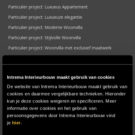
Particulier project: Luxueus Appartement
Particulier project: Luxueuze elegantie
Particulier project: Moderne Woonvilla
Particulier project: Stijlvolle Woonvilla
Particulier project: Woonvilla met exclusief maatwerk
Projecten
Referenties
Intrema Interieurbouw maakt gebruik van cookies
Samenwerken
De website van Intrema Interieurbouw maakt gebruik van
Sensire
cookies en daarmee vergelijkbare technieken. Hieronder
Showroom
kun je deze cookies weigeren en specificeren. Meer
informatie over cookies en het gebruik van
SIDN
persoonsgegevens door Intrema Interieurbouw vind
Trebbe MiddenWest
je
hier
.
TV lift