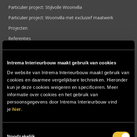
Particulier project: Stijlvolle Woonvilla
Particulier project: Woonvilla met exclusief maatwerk
Projecten
Referenties
Samenwerken
Sensire
Intrema Interieurbouw maakt gebruik van cookies
Showroom
De website van Intrema Interieurbouw maakt gebruik van
cookies en daarmee vergelijkbare technieken. Hieronder
SIDN
kun je deze cookies weigeren en specificeren. Meer
Trebbe MiddenWest
informatie over cookies en het gebruik van
TV lift
persoonsgegevens door Intrema Interieurbouw vind
je
hier
.
Twentsch Hooratelier
Vacature Allround monteur interieurbouwer
Toestemmingsselectie
Vacatures
Noodzakelijk