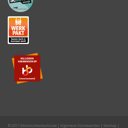
© 2017 Intrema Interieurbouw |
Algemene Voorwaarden
|
Sitemap
|