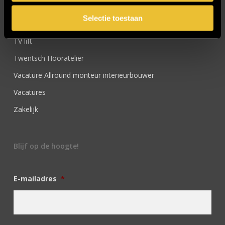
SIDN
Selectie toestaan
Trebbe MiddenWest
TV lift
Twentsch Hooratelier
Vacature Allround monteur interieurbouwer
Vacatures
Zakelijk
Blijf op de hoogte!
E-mailadres
*