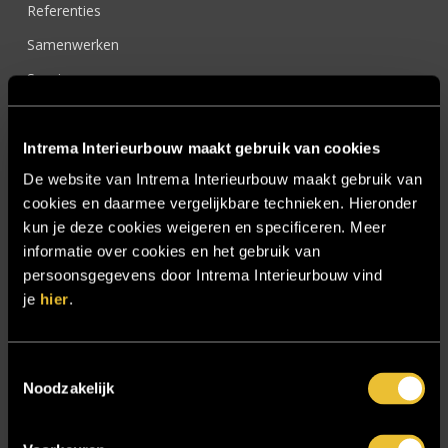
Referenties
Samenwerken
Sensire
Showroom
SIDN
Intrema Interieurbouw maakt gebruik van cookies
De website van Intrema Interieurbouw maakt gebruik van
Trebbe MiddenWest
cookies en daarmee vergelijkbare technieken. Hieronder
TV lift
kun je deze cookies weigeren en specificeren. Meer
Twentsch Hooratelier
informatie over cookies en het gebruik van
persoonsgegevens door Intrema Interieurbouw vind
Vacature Allround monteur interieurbouwer
je
hier
.
Vacatures
Zakelijk
Toestemmingsselectie
Noodzakelijk
Blijf op de hoogte!