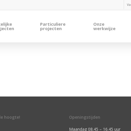
Va
elijke
Particuliere
Onze
jecten
projecten
werkwijze
 de hoogte!
Openingstijden
Maandag 08.45 – 16.45 uur