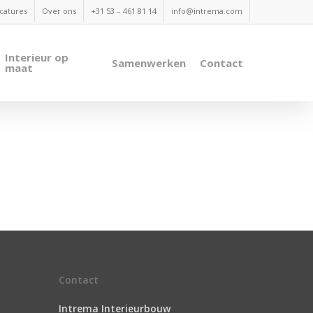
catures
Over ons
+31 53 – 461 81 14
info@intrema.com
Interieur op
Samenwerken
Contact
maat
Contact
Intrema Interieurbouw