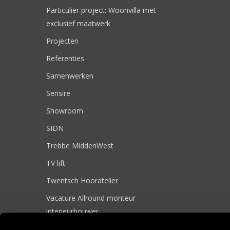
Particulier project: Woonvilla met
exclusief maatwerk
Projecten
Referenties
Samenwerken
Sensire
Showroom
SIDN
Trebbe MiddenWest
TV lift
Twentsch Hooratelier
Vacature Allround monteur
interieurbouwer
Vacatures