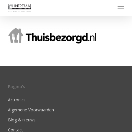
Skip
Menu
to
main
content
Pagina’s
Actronics
Algemene Voorwaarden
Blog & nieuws
Contact