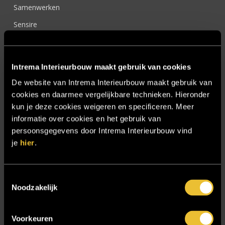
Samenwerken
Sensire
Showroom
SIDN
Intrema Interieurbouw maakt gebruik van cookies
Trebbe MiddenWest
De website van Intrema Interieurbouw maakt gebruik van
TV lift
cookies en daarmee vergelijkbare technieken. Hieronder
kun je deze cookies weigeren en specificeren. Meer
Twentsch Hooratelier
informatie over cookies en het gebruik van
Vacature Allround monteur interieurbouwer
persoonsgegevens door Intrema Interieurbouw vind
je
hier
.
Vacatures
Zakelijk
Toestemmingsselectie
Noodzakelijk
Blijf op de hoogte!
Voorkeuren