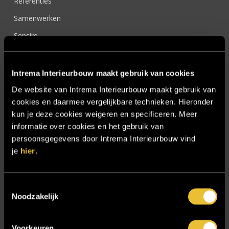
Referenties
Samenwerken
Sensire
Showroom
SIDN
Intrema Interieurbouw maakt gebruik van cookies
Trebbe MiddenWest
De website van Intrema Interieurbouw maakt gebruik van
cookies en daarmee vergelijkbare technieken. Hieronder
TV lift
kun je deze cookies weigeren en specificeren. Meer
Twentsch Hooratelier
informatie over cookies en het gebruik van
persoonsgegevens door Intrema Interieurbouw vind
Vacature Allround monteur interieurbouwer
je
hier
.
Vacatures
Zakelijk
Toestemmingsselectie
Noodzakelijk
Blijf op de hoogte!
Voorkeuren