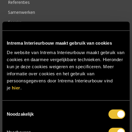
Referenties
Samenwerken
Sensire
Showroom
SIDN
Intrema Interieurbouw maakt gebruik van cookies
Trebbe MiddenWest
De website van Intrema Interieurbouw maakt gebruik van
cookies en daarmee vergelijkbare technieken. Hieronder
TV lift
kun je deze cookies weigeren en specificeren. Meer
Twentsch Hooratelier
informatie over cookies en het gebruik van
persoonsgegevens door Intrema Interieurbouw vind
Vacature Allround monteur interieurbouwer
je
hier
.
Vacatures
Zakelijk
Toestemmingsselectie
Noodzakelijk
Blijf op de hoogte!