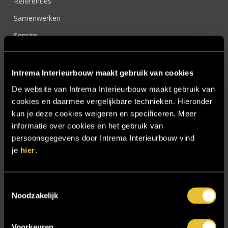
Referenties
Samenwerken
Sensire
Showroom
SIDN
Intrema Interieurbouw maakt gebruik van cookies
Trebbe MiddenWest
De website van Intrema Interieurbouw maakt gebruik van
cookies en daarmee vergelijkbare technieken. Hieronder
TV lift
kun je deze cookies weigeren en specificeren. Meer
Twentsch Hooratelier
informatie over cookies en het gebruik van
persoonsgegevens door Intrema Interieurbouw vind
Vacature Allround monteur interieurbouwer
je
hier
.
Vacatures
Zakelijk
Toestemmingsselectie
Noodzakelijk
Blijf op de hoogte!
Voorkeuren