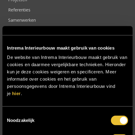
Referenties
Samenwerken
Sensire
Showroom
Intrema Interieurbouw maakt gebruik van cookies
SIDN
De website van Intrema Interieurbouw maakt gebruik van
Trebbe MiddenWest
cookies en daarmee vergelijkbare technieken. Hieronder
TV lift
kun je deze cookies weigeren en specificeren. Meer
informatie over cookies en het gebruik van
Twentsch Hooratelier
persoonsgegevens door Intrema Interieurbouw vind
Vacature Allround monteur interieurbouwer
je
hier
.
Vacatures
Zakelijk
Toestemmingsselectie
Noodzakelijk
Blijf op de hoogte!