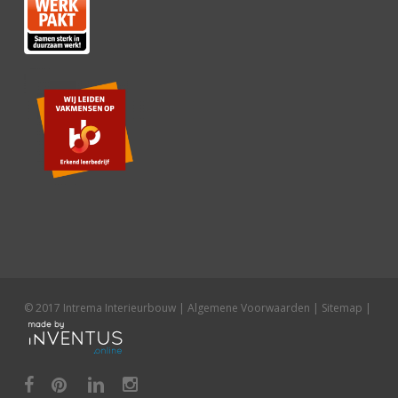
© 2017 Intrema Interieurbouw |
Algemene Voorwaarden
|
Sitemap
|
facebook
pinterest
linkedin
instagram