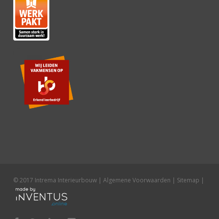
© 2017 Intrema Interieurbouw |
Algemene Voorwaarden
|
Sitemap
|