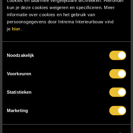
cookies en daarmee vergelijkbare technieken. Hieronder
Projecten
kun je deze cookies weigeren en specificeren. Meer
informatie over cookies en het gebruik van
Referenties
persoonsgegevens door Intrema Interieurbouw vind
Samenwerken
je
hier
.
Sensire
Showroom
Toestemmingsselectie
Noodzakelijk
SIDN
Trebbe MiddenWest
Voorkeuren
TV lift
Twentsch Hooratelier
Statistieken
Vacature Allround monteur interieurbouwer
Vacatures
Marketing
Zakelijk