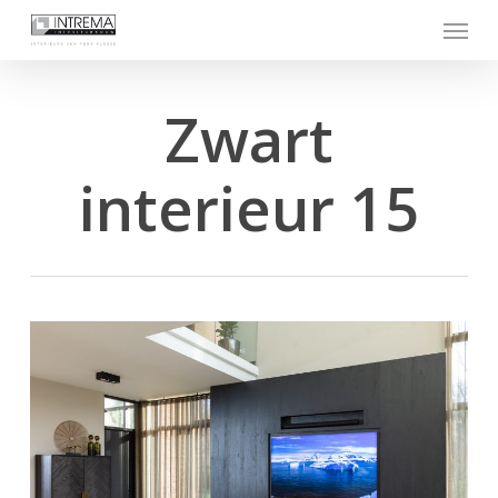
Skip
Menu
to
main
content
Zwart
interieur 15