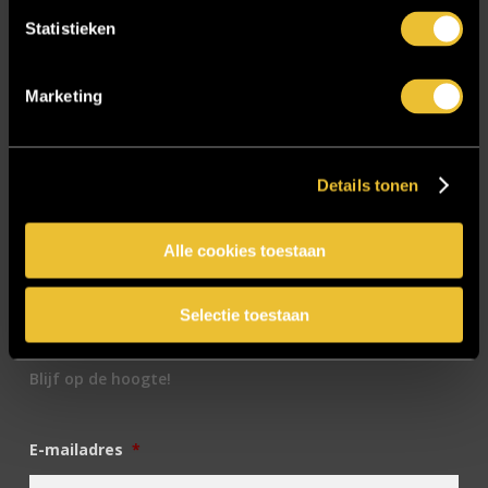
Sensire
Statistieken
Showroom
SIDN
Marketing
Trebbe MiddenWest
TV lift
Details tonen
Twentsch Hooratelier
Vacature Allround monteur interieurbouwer
Alle cookies toestaan
Vacatures
Zakelijk
Selectie toestaan
Blijf op de hoogte!
E-mailadres
*