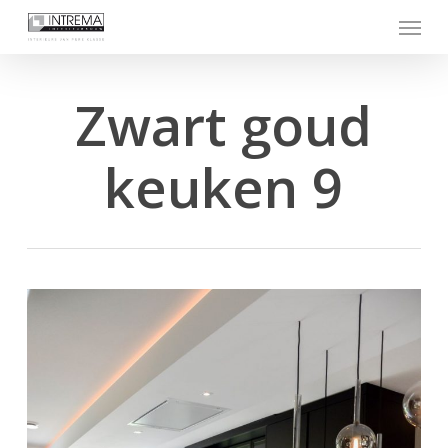
Skip
Menu
to
main
content
Zwart goud
keuken 9