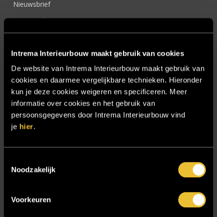
Nieuwsbrief
Onze werkwijze
Over ons
Intrema Interieurbouw maakt gebruik van cookies
Particulier
De website van Intrema Interieurbouw maakt gebruik van
Particulier project: Harmonieuze woonvilla
cookies en daarmee vergelijkbare technieken. Hieronder
Particulier project: Luxueus Appartement
kun je deze cookies weigeren en specificeren. Meer
Particulier project: Luxueuze elegantie
informatie over cookies en het gebruik van
persoonsgegevens door Intrema Interieurbouw vind
Particulier project: Moderne Woonvilla
je
hier
.
Particulier project: Stijlvolle Woonvilla
Particulier project: Woonvilla met exclusief maatwerk
Toestemmingsselectie
Projecten
Noodzakelijk
Referenties
Voorkeuren
Samenwerken