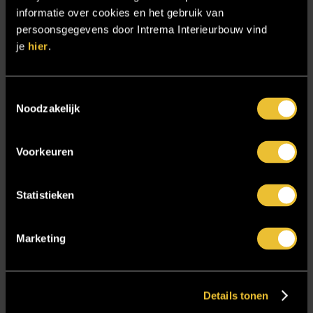
informatie over cookies en het gebruik van
Samenwerken
persoonsgegevens door Intrema Interieurbouw vind
Sensire
je
hier
.
Showroom
SIDN
Toestemmingsselectie
Noodzakelijk
Trebbe MiddenWest
TV lift
Voorkeuren
Twentsch Hooratelier
Vacature Allround monteur interieurbouwer
Statistieken
Vacatures
Zakelijk
Marketing
Blijf op de hoogte!
Details tonen