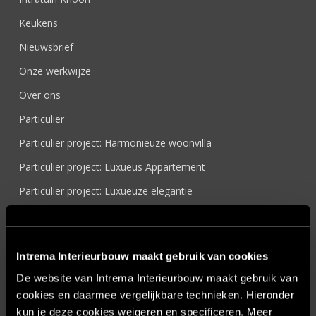
Keukens
Nieuwsbrief
Onze werkwijze
Over ons
Particulier
Particulier project: Harmonieuze woonvilla
Particulier project: Luxueus Appartement
Particulier project: Luxueuze elegantie
Particulier project: Moderne Woonvilla
Particulier project: Stijlvolle Woonvilla
Intrema Interieurbouw maakt gebruik van cookies
Particulier project: Woonvilla met exclusief maatwerk
De website van Intrema Interieurbouw maakt gebruik van
Projecten
cookies en daarmee vergelijkbare technieken. Hieronder
Referenties
kun je deze cookies weigeren en specificeren. Meer